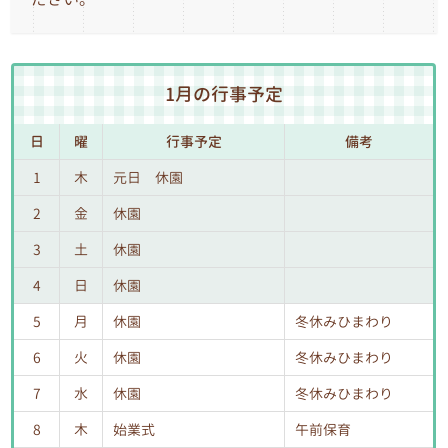
1月の行事予定
日
曜
行事予定
備考
1
木
元日 休園
2
金
休園
3
土
休園
4
日
休園
5
月
休園
冬休みひまわり
6
火
休園
冬休みひまわり
7
水
休園
冬休みひまわり
8
木
始業式
午前保育