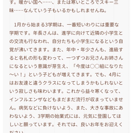
す。暖かい国へ……、または寒いところでスキー三
昧……なんていう子もいるかもしれませんね。
1月から始まる3学期は、一番短いわりには重要な
学期です。年長さんは、進学に向けて近隣の小学生と
の交流も行なわれ、自分たちも小学生になるという自
覚が沸いてきます。また、年中・年少さんも、進級す
ると名札の形も変わって、一つずつお兄さんお姉さん
になるという意識が芽生え、「今度は○○組になりた
～い！」という子どもが増えてきます。でも、4月に
はお友達と違うクラスになってしまうかもしれないと
いう寂しさも味わいます。これから益々寒くなって、
インフルエンザなどもまだまだ流行が収まっていませ
ん。病気などに負けないよう、また、大きな事故にあ
わないよう、3学期の始業式には、元気に登園してほ
しいと願っています。それでは、良いお年をお迎えく
ださい。