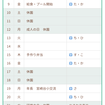
9
金
給食・プール開始
た・か
10
土
休園
11
日
休園
12
月
成人の日 休園
13
火
ち・ひ
14
水
15
木
手作り弁当
す・こ
16
金
た・か
17
土
休園
18
日
休園
19
月
年長 宮崎台小交流
さ
20
火
ち・ひ