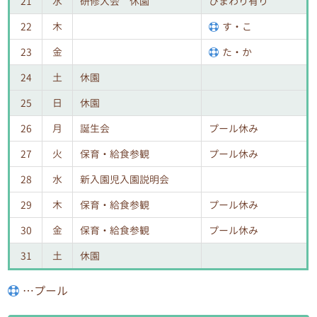
21
水
研修大会 休園
ひまわり有り
22
木
す・こ
23
金
た・か
24
土
休園
25
日
休園
26
月
誕生会
プール休み
27
火
保育・給食参観
プール休み
28
水
新入園児入園説明会
29
木
保育・給食参観
プール休み
30
金
保育・給食参観
プール休み
31
土
休園
…プール