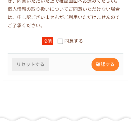
き、同意いただいた上で確認画面へお進みください。
教職員の個人情報については、人事、給与、労務、
個人情報の取り扱いについてご同意いただけない場合
厚生、採用、保健、保険、財務、庶務および組織運
は、申し訳ございませんがご利用いただけませんので
営に関する業務についてのみ使用します。
ご了承ください。
3.個人情報の提供
同意する
必須
法令その他関係法令等に基づく場合や、本人の事前
の同意がある場合は、他へ提供することがありま
す。
リセットする
確認する
4.自己の個人情報の開示
原則として、本人からの開示請求があり、適正な理
由であると個人情報管理責任者が判断した場合のみ
開示します。電話やファックスによる問い合わせ、
開示請求には応じません。開示手続きは各園が窓口
となります。