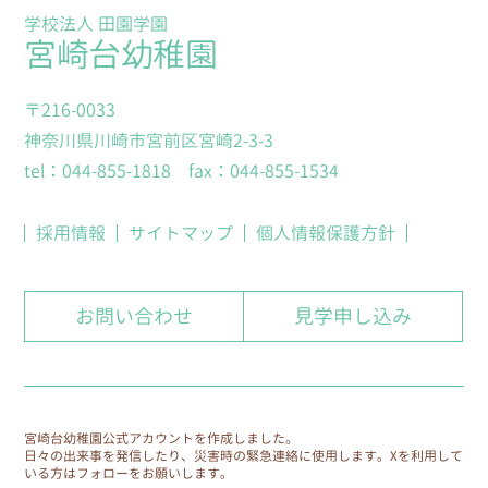
5.個人情報の安全な管理
学校法人 田園学園
個人情報への不正アクセス、個人情報の紛失、破
宮崎台幼稚園
壊、改ざん及び漏えい等に対して、安全対策を講じ
ます。
〒216-0033
神奈川県川崎市宮前区宮崎2-3-3
6.個人情報の委託に伴う安全な管理
tel：044-855-1818 fax：044-855-1534
個人情報を取り扱う業務を外部に委託する場合は、
個人情報を適正に取り扱っていると認められる委託
採用情報
サイトマップ
個人情報保護方針
先を選定し、秘密保持契約等を取り交わすととも
に、適切な管理を実施します。
お問い合わせ
見学申し込み
7.個人情報管理責任者
各園の園長を個人情報管理責任者とし、各園の個人
情報保護活動の実施および運用に関する責任を負い
ます。
宮崎台幼稚園公式アカウントを作成しました。
日々の出来事を発信したり、災害時の緊急連絡に使用します。
Xを利用して
8.個人情報の保護に関する体制
いる方はフォローをお願いします。