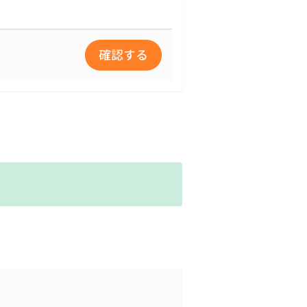
した場合のみ開示します。電
確認する
なります。
対策を講じます。
められる委託先を選定し、秘
る責任を負います。
学園全体で継続的に検討し実