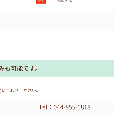
請求があり、適正な理由であると個人情報管理責任者が判断
わせ、開示請求には応じません。開示手続きは各園が窓口と
個人情報の紛失、破壊、改ざん及び漏えい等に対して、安全
な管理
部に委託する場合は、個人情報を適正に取り扱っていると認
みも可能です。
ともに、適切な管理を実施します。
任者とし、各園の個人情報保護活動の実施および運用に関す
問い合わせください。
制
Tel：044-855-1818
するための方針、規則、計画、実施、監査および見直しを、