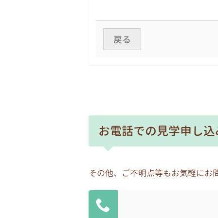
4.自己の個人情報の開示
原則として、本人からの開示
戻る
話やファックスによる問い合
5.個人情報の安全な管理
個人情報への不正アクセス、
6.個人情報の委託に伴う安全
個人情報を取り扱う業務を外
お電話での見学申し込
密保持契約等を取り交わすと
7.個人情報管理責任者
各園の園長を個人情報管理責
その他、ご不明点等もお気軽にお
8.個人情報の保護に関する体
自ら保有する個人情報を保護