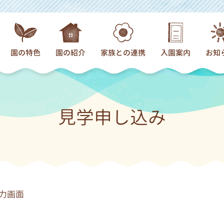
園の特色
園の紹介
家族との連携
入園案内
お知
園での過ごし方
概要
父母の会
入園までの流れ
新
食育
未就園児
パパの会
募集要項（幼稚
園
見学申し込み
プール
あずかり保育
サークル
入会要項（プレ
わらべうた・絵本
園舎のご案内
お父さんお母さんの声
よくあるご質問
日々の活動
通園バス
子育て支援
年間行事
アクセスマップ
力画面