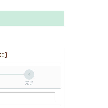
。
00】
4
完了