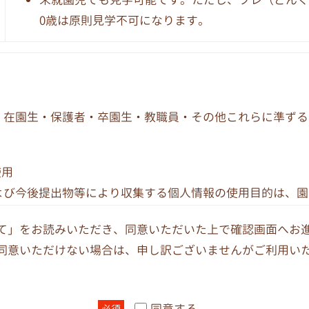
0歳は原則見学不可になります。
、在園生・保護者・卒園生・教職員・その他これらに準ずる
使用
よび今後提出物等により収集する個人情報の使用目的は、園
また、教職員の個人情報については、人事、給与、労務、厚
て」をお読みいただき、同意いただいた上で確認画面へお
する業務についてのみ使用します。
同意いただけない場合は、申し訳ございませんがご利用い
く場合や、本人の事前の同意がある場合は、他へ提供するこ
同意する
必須