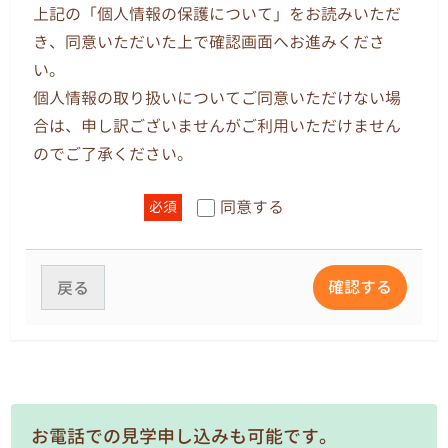
より収集する個人情報の使用目的は、園務及び園
上記の「個人情報の保護について」をお読みいただ
児の指導に関する業務についてのみ使用します。
き、同意いただいた上で確認画面へお進みくださ
また、教職員の個人情報については、人事、給
い。
与、労務、厚生、採用、保健、保険、財務、庶務
個人情報の取り扱いについてご同意いただけない場
および組織運営に関する業務についてのみ使用し
合は、申し訳ございませんがご利用いただけません
ます。
のでご了承ください。
3.個人情報の提供
同意する
必須
法令その他関係法令等に基づく場合や、本人の事
前の同意がある場合は、他へ提供することがあり
ます。
確認する
戻る
4.自己の個人情報の開示
原則として、本人からの開示請求があり、適正な
理由であると個人情報管理責任者が判断した場合
のみ開示します。電話やファックスによる問い合
お電話での見学申し込みも可能です。
わせ、開示請求には応じません。開示手続きは各