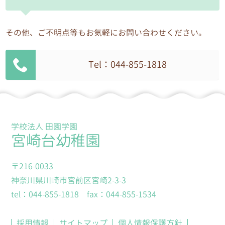
園が窓口となります。
その他、ご不明点等もお気軽にお問い合わせください。
5.個人情報の安全な管理
個人情報への不正アクセス、個人情報の紛失、破
壊、改ざん及び漏えい等に対して、安全対策を講
Tel：044-855-1818
じます。
6.個人情報の委託に伴う安全な管理
個人情報を取り扱う業務を外部に委託する場合
学校法人 田園学園
は、個人情報を適正に取り扱っていると認められ
宮崎台幼稚園
る委託先を選定し、秘密保持契約等を取り交わす
とともに、適切な管理を実施します。
〒216-0033
神奈川県川崎市宮前区宮崎2-3-3
7.個人情報管理責任者
tel：044-855-1818 fax：044-855-1534
各園の園長を個人情報管理責任者とし、各園の個
人情報保護活動の実施および運用に関する責任を
採用情報
サイトマップ
個人情報保護方針
負います。