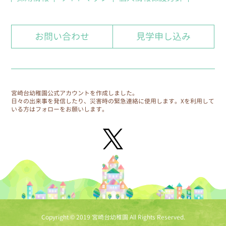
8.個人情報の保護に関する体制
お問い合わせ
見学申し込み
自ら保有する個人情報を保護するための方針、規
則、計画、実施、監査および見直しを、学園全体
で継続的に検討し実施していきます。
9.個人情報保護に関する相談窓口
宮崎台幼稚園公式アカウントを作成しました。
日々の出来事を発信したり、災害時の緊急連絡に使用します。
Xを利用して
個人情報保護に関する相談窓口を、各園に設置し
いる方はフォローをお願いします。
ます。
Copyright © 2019 宮崎台幼稚園 All Rights Reserved.