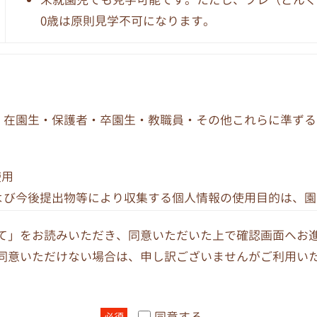
0歳は原則見学不可になります。
、在園生・保護者・卒園生・教職員・その他これらに準ずる
使用
よび今後提出物等により収集する個人情報の使用目的は、園
また、教職員の個人情報については、人事、給与、労務、厚
て」をお読みいただき、同意いただいた上で確認画面へお
する業務についてのみ使用します。
同意いただけない場合は、申し訳ございませんがご利用い
く場合や、本人の事前の同意がある場合は、他へ提供するこ
同意する
必須