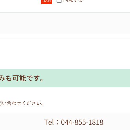
請求があり、適正な理由であると個人情報管理責任者が判断
わせ、開示請求には応じません。開示手続きは各園が窓口と
個人情報の紛失、破壊、改ざん及び漏えい等に対して、安全
な管理
部に委託する場合は、個人情報を適正に取り扱っていると認
みも可能です。
ともに、適切な管理を実施します。
任者とし、各園の個人情報保護活動の実施および運用に関す
問い合わせください。
制
Tel：044-855-1818
するための方針、規則、計画、実施、監査および見直しを、