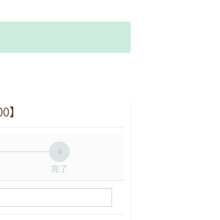
。
00】
4
完了