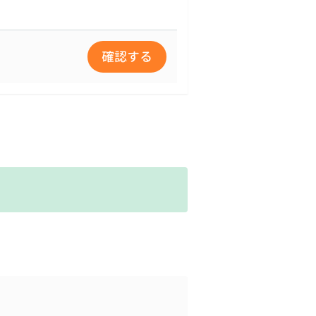
した場合のみ開示します。電
確認する
なります。
対策を講じます。
められる委託先を選定し、秘
る責任を負います。
学園全体で継続的に検討し実