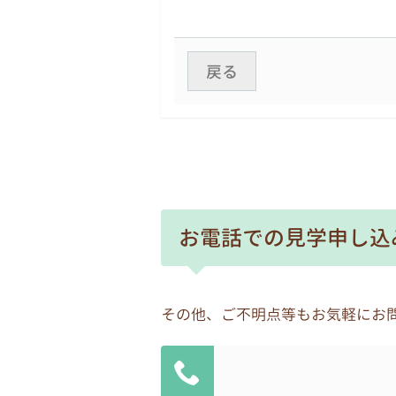
4.自己の個人情報の開示
原則として、本人からの開示
戻る
話やファックスによる問い合
5.個人情報の安全な管理
個人情報への不正アクセス、
6.個人情報の委託に伴う安全
個人情報を取り扱う業務を外
お電話での見学申し込
密保持契約等を取り交わすと
7.個人情報管理責任者
各園の園長を個人情報管理責
その他、ご不明点等もお気軽にお
8.個人情報の保護に関する体
自ら保有する個人情報を保護