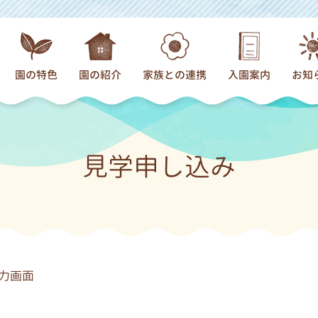
園の特色
園の紹介
家族との連携
入園案内
お知
園での過ごし方
概要
父母の会
入園までの流れ
新
食育
未就園児
パパの会
募集要項（幼稚
園
見学申し込み
プール
あずかり保育
サークル
入会要項（プレ
わらべうた・絵本
園舎のご案内
お父さんお母さんの声
よくあるご質問
日々の活動
通園バス
子育て支援
年間行事
アクセスマップ
力画面