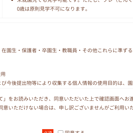
0歳は原則見学不可になります。
、在園生・保護者・卒園生・教職員・その他これらに準ずる
使用
よび今後提出物等により収集する個人情報の使用目的は、園
また、教職員の個人情報については、人事、給与、労務、厚
て」をお読みいただき、同意いただいた上で確認画面へお
する業務についてのみ使用します。
同意いただけない場合は、申し訳ございませんがご利用い
く場合や、本人の事前の同意がある場合は、他へ提供するこ
同意する
必須