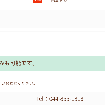
請求があり、適正な理由であると個人情報管理責任者が判断
わせ、開示請求には応じません。開示手続きは各園が窓口と
個人情報の紛失、破壊、改ざん及び漏えい等に対して、安全
な管理
部に委託する場合は、個人情報を適正に取り扱っていると認
みも可能です。
ともに、適切な管理を実施します。
任者とし、各園の個人情報保護活動の実施および運用に関す
問い合わせください。
制
Tel：044-855-1818
するための方針、規則、計画、実施、監査および見直しを、