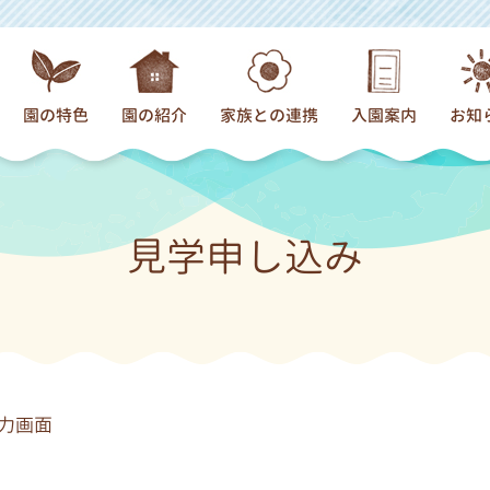
園の特色
園の紹介
家族との連携
入園案内
お知
園での過ごし方
概要
父母の会
入園までの流れ
新
食育
未就園児
パパの会
募集要項（幼稚
園
見学申し込み
プール
あずかり保育
サークル
入会要項（プレ
わらべうた・絵本
園舎のご案内
お父さんお母さんの声
よくあるご質問
日々の活動
通園バス
子育て支援
年間行事
アクセスマップ
力画面