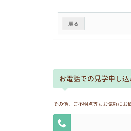
4.自己の個人情報の開示
原則として、本人からの開示
戻る
話やファックスによる問い合
5.個人情報の安全な管理
個人情報への不正アクセス、
6.個人情報の委託に伴う安全
個人情報を取り扱う業務を外
お電話での見学申し込
密保持契約等を取り交わすと
7.個人情報管理責任者
各園の園長を個人情報管理責
その他、ご不明点等もお気軽にお
8.個人情報の保護に関する体
自ら保有する個人情報を保護