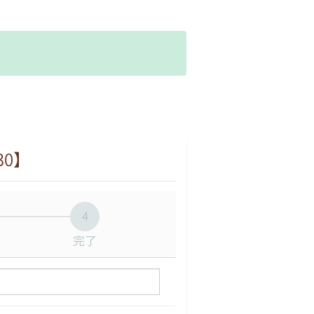
。
30】
4
完了