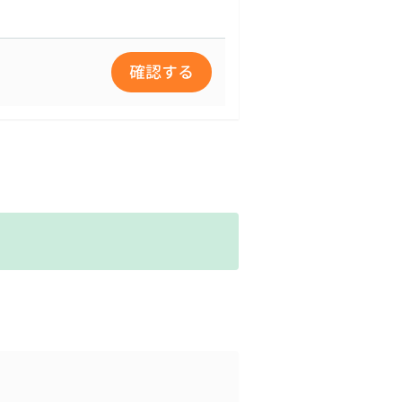
した場合のみ開示します。電
確認する
なります。
対策を講じます。
められる委託先を選定し、秘
る責任を負います。
学園全体で継続的に検討し実