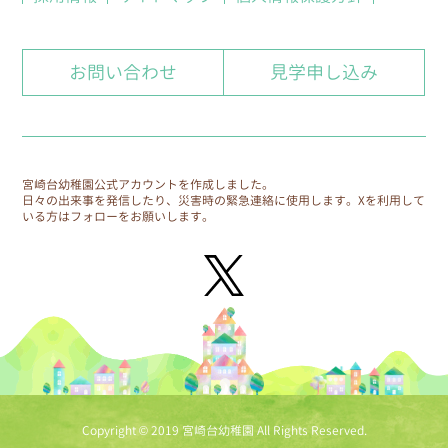
8.個人情報の保護に関する体制
お問い合わせ
見学申し込み
自ら保有する個人情報を保護するための方針、規
則、計画、実施、監査および見直しを、学園全体
で継続的に検討し実施していきます。
9.個人情報保護に関する相談窓口
宮崎台幼稚園公式アカウントを作成しました。
日々の出来事を発信したり、災害時の緊急連絡に使用します。
Xを利用して
個人情報保護に関する相談窓口を、各園に設置し
いる方はフォローをお願いします。
ます。
Copyright © 2019 宮崎台幼稚園 All Rights Reserved.