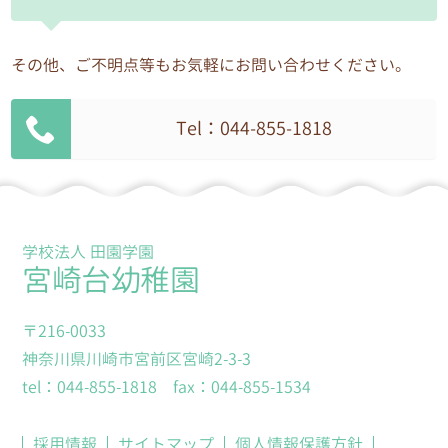
園が窓口となります。
その他、ご不明点等もお気軽にお問い合わせください。
5.個人情報の安全な管理
個人情報への不正アクセス、個人情報の紛失、破
壊、改ざん及び漏えい等に対して、安全対策を講
Tel：044-855-1818
じます。
6.個人情報の委託に伴う安全な管理
個人情報を取り扱う業務を外部に委託する場合
学校法人 田園学園
は、個人情報を適正に取り扱っていると認められ
宮崎台幼稚園
る委託先を選定し、秘密保持契約等を取り交わす
とともに、適切な管理を実施します。
〒216-0033
神奈川県川崎市宮前区宮崎2-3-3
7.個人情報管理責任者
tel：044-855-1818 fax：044-855-1534
各園の園長を個人情報管理責任者とし、各園の個
人情報保護活動の実施および運用に関する責任を
採用情報
サイトマップ
個人情報保護方針
負います。