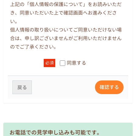
より収集する個人情報の使用目的は、園務及び園
上記の「個人情報の保護について」をお読みいただ
児の指導に関する業務についてのみ使用します。
き、同意いただいた上で確認画面へお進みくださ
また、教職員の個人情報については、人事、給
い。
与、労務、厚生、採用、保健、保険、財務、庶務
個人情報の取り扱いについてご同意いただけない場
および組織運営に関する業務についてのみ使用し
合は、申し訳ございませんがご利用いただけません
ます。
のでご了承ください。
3.個人情報の提供
同意する
必須
法令その他関係法令等に基づく場合や、本人の事
前の同意がある場合は、他へ提供することがあり
ます。
確認する
戻る
4.自己の個人情報の開示
原則として、本人からの開示請求があり、適正な
理由であると個人情報管理責任者が判断した場合
のみ開示します。電話やファックスによる問い合
お電話での見学申し込みも可能です。
わせ、開示請求には応じません。開示手続きは各