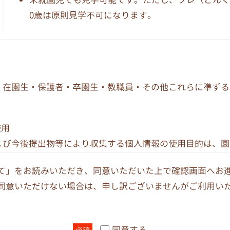
0歳は原則見学不可になります。
、在園生・保護者・卒園生・教職員・その他これらに準ずる
使用
よび今後提出物等により収集する個人情報の使用目的は、園
また、教職員の個人情報については、人事、給与、労務、厚
て」をお読みいただき、同意いただいた上で確認画面へお
する業務についてのみ使用します。
同意いただけない場合は、申し訳ございませんがご利用い
く場合や、本人の事前の同意がある場合は、他へ提供するこ
同意する
必須