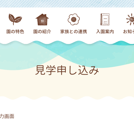
園の特色
園の紹介
家族との連携
入園案内
お知
園での過ごし方
概要
父母の会
入園までの流れ
新
食育
未就園児
パパの会
募集要項（幼稚
園
見学申し込み
プール
あずかり保育
サークル
入会要項（プレ
わらべうた・絵本
園舎のご案内
お父さんお母さんの声
よくあるご質問
日々の活動
通園バス
子育て支援
年間行事
アクセスマップ
力画面