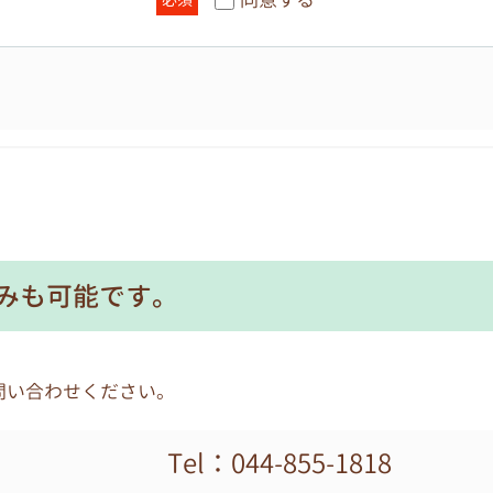
請求があり、適正な理由であると個人情報管理責任者が判断
わせ、開示請求には応じません。開示手続きは各園が窓口と
個人情報の紛失、破壊、改ざん及び漏えい等に対して、安全
な管理
部に委託する場合は、個人情報を適正に取り扱っていると認
みも可能です。
ともに、適切な管理を実施します。
任者とし、各園の個人情報保護活動の実施および運用に関す
問い合わせください。
制
Tel：044-855-1818
するための方針、規則、計画、実施、監査および見直しを、