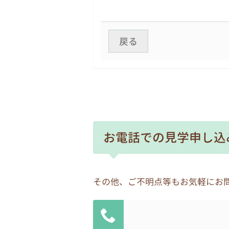
4.自己の個人情報の開示
原則として、本人からの開示
戻る
話やファックスによる問い合
5.個人情報の安全な管理
個人情報への不正アクセス、
6.個人情報の委託に伴う安全
個人情報を取り扱う業務を外
お電話での見学申し込
密保持契約等を取り交わすと
7.個人情報管理責任者
各園の園長を個人情報管理責
その他、ご不明点等もお気軽にお
8.個人情報の保護に関する体
自ら保有する個人情報を保護