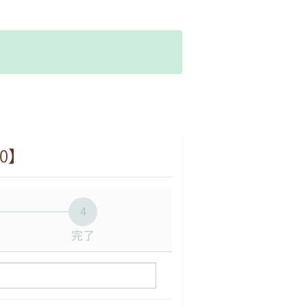
。
0】
4
完了