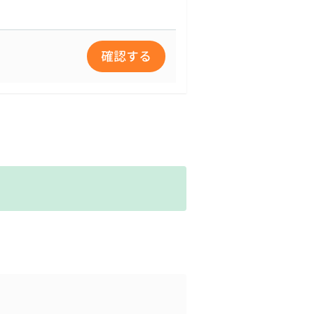
した場合のみ開示します。電
確認する
なります。
対策を講じます。
められる委託先を選定し、秘
る責任を負います。
学園全体で継続的に検討し実