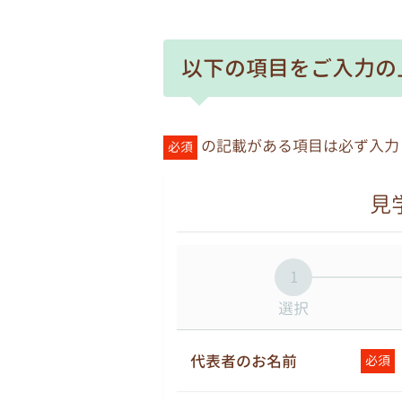
以下の項目をご入力の
の記載がある項目は必ず入力
必須
見
1
選択
代表者のお名前
必須