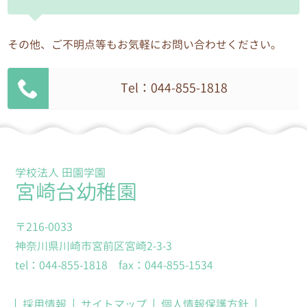
園が窓口となります。
その他、ご不明点等もお気軽にお問い合わせください。
5.個人情報の安全な管理
個人情報への不正アクセス、個人情報の紛失、破
壊、改ざん及び漏えい等に対して、安全対策を講
Tel：044-855-1818
じます。
6.個人情報の委託に伴う安全な管理
個人情報を取り扱う業務を外部に委託する場合
学校法人 田園学園
は、個人情報を適正に取り扱っていると認められ
宮崎台幼稚園
る委託先を選定し、秘密保持契約等を取り交わす
とともに、適切な管理を実施します。
〒216-0033
神奈川県川崎市宮前区宮崎2-3-3
7.個人情報管理責任者
tel：044-855-1818 fax：044-855-1534
各園の園長を個人情報管理責任者とし、各園の個
人情報保護活動の実施および運用に関する責任を
採用情報
サイトマップ
個人情報保護方針
負います。