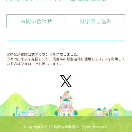
8.個人情報の保護に関する体制
お問い合わせ
見学申し込み
自ら保有する個人情報を保護するための方針、規
則、計画、実施、監査および見直しを、学園全体
で継続的に検討し実施していきます。
9.個人情報保護に関する相談窓口
宮崎台幼稚園公式アカウントを作成しました。
日々の出来事を発信したり、災害時の緊急連絡に使用します。
Xを利用して
個人情報保護に関する相談窓口を、各園に設置し
いる方はフォローをお願いします。
ます。
Copyright © 2019 宮崎台幼稚園 All Rights Reserved.