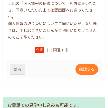
より収集する個人情報の使用目的は、園務及び園
上記の「個人情報の保護について」をお読みいただ
児の指導に関する業務についてのみ使用します。
き、同意いただいた上で確認画面へお進みくださ
また、教職員の個人情報については、人事、給
い。
与、労務、厚生、採用、保健、保険、財務、庶務
個人情報の取り扱いについてご同意いただけない場
および組織運営に関する業務についてのみ使用し
合は、申し訳ございませんがご利用いただけません
ます。
のでご了承ください。
3.個人情報の提供
同意する
必須
法令その他関係法令等に基づく場合や、本人の事
前の同意がある場合は、他へ提供することがあり
ます。
確認する
戻る
4.自己の個人情報の開示
原則として、本人からの開示請求があり、適正な
理由であると個人情報管理責任者が判断した場合
のみ開示します。電話やファックスによる問い合
お電話での見学申し込みも可能です。
わせ、開示請求には応じません。開示手続きは各